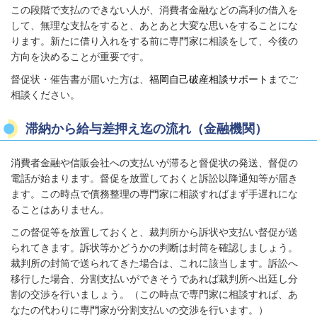
この段階で支払のできない人が、消費者金融などの高利の借入を
して、無理な支払をすると、あとあと大変な思いをすることにな
ります。新たに借り入れをする前に専門家に相談をして、今後の
方向を決めることが重要です。
督促状・催告書が届いた方は、
福岡自己破産相談サポート
までご
相談ください。
滞納から給与差押え迄の流れ（金融機関）
消費者金融や信販会社への支払いが滞ると督促状の発送、督促の
電話が始まります。督促を放置しておくと訴訟以降通知等が届き
ます。この時点で債務整理の専門家に相談すればまず手遅れにな
ることはありません。
この督促等を放置しておくと、裁判所から訴状や支払い督促が送
られてきます。訴状等かどうかの判断は封筒を確認しましょう。
裁判所の封筒で送られてきた場合は、これに該当します。訴訟へ
移行した場合、分割支払いができそうであれば裁判所へ出廷し分
割の交渉を行いましょう。（この時点で専門家に相談すれば、あ
なたの代わりに専門家が分割支払いの交渉を行います。）