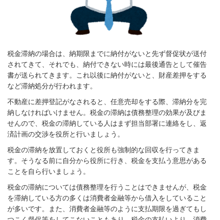
税金滞納の場合は、納期限までに納付がないと先ず督促状が送付
されてきて、それでも、納付できない時には最後通告として催告
書が送られてきます。これ以後に納付がないと、財産差押をする
など滞納処分が行われます。
不動産に差押登記がなされると、任意売却をする際、滞納分を完
納しなければいけません。税金の滞納は債務整理の効果が及びま
せんので、税金の滞納している人はまず担当部署に連絡をし、返
済計画の交渉を役所と行いましょう。
税金の滞納を放置しておくと役所も強制的な回収を行ってきま
す。そうなる前に自分から役所に行き、税金を支払う意思がある
ことを自ら行いましょう。
税金の滞納については債務整理を行うことはできませんが、税金
を滞納している方の多くは消費者金融等から借入をしていること
が多いです。また、消費者金融等のように支払期限を過ぎてもし
つこく督促等をしてこないこともあり、税金の支払いより、消費