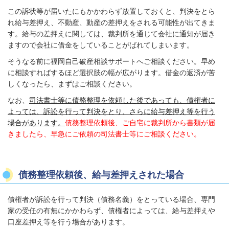
この訴状等が届いたにもかかわらず放置しておくと、判決をとら
れ給与差押え、不動産、動産の差押えをされる可能性が出てきま
す。給与の差押えに関しては、裁判所を通じて会社に通知が届き
ますので会社に借金をしていることがばれてしまいます。
そうなる前に福岡自己破産相談サポートへご相談ください。早め
に相談すればするほど選択肢の幅が広がります。借金の返済が苦
しくなったら、まずはご相談ください。
なお、
司法書士等に債務整理を依頼した後であっても、債権者に
よっては、訴訟を行って判決をとり、さらに給与差押え等を行う
場合があります。
債務整理依頼後、ご自宅に裁判所から書類が届
きましたら、早急にご依頼の司法書士等にご相談ください。
債務整理依頼後、給与差押えされた場合
債権者が訴訟を行って判決（債務名義）をとっている場合、専門
家の受任の有無にかかわらず、債権者によっては、給与差押えや
口座差押え等を行う場合があります。