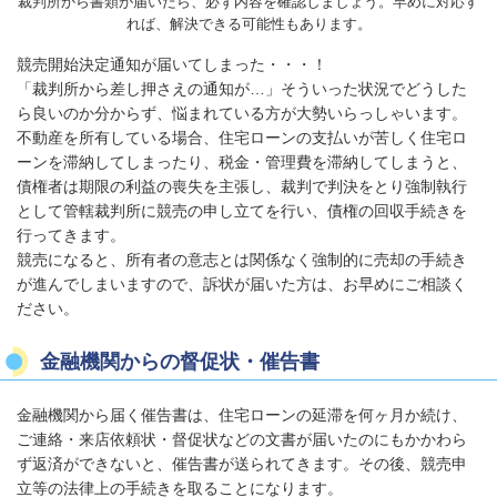
裁判所から書類が届いたら、必ず内容を確認しましょう。早めに対応す
れば、解決できる可能性もあります。
競売開始決定通知が届いてしまった・・・！
「裁判所から差し押さえの通知が…」そういった状況でどうした
ら良いのか分からず、悩まれている方が大勢いらっしゃいます。
不動産を所有している場合、住宅ローンの支払いが苦しく住宅ロ
ーンを滞納してしまったり、税金・管理費を滞納してしまうと、
債権者は期限の利益の喪失を主張し、裁判で判決をとり強制執行
として管轄裁判所に競売の申し立てを行い、債権の回収手続きを
行ってきます。
競売になると、所有者の意志とは関係なく強制的に売却の手続き
が進んでしまいますので、訴状が届いた方は、お早めにご相談く
ださい。
金融機関からの督促状・催告書
金融機関から届く催告書は、住宅ローンの延滞を何ヶ月か続け、
ご連絡・来店依頼状・督促状などの文書が届いたのにもかかわら
ず返済ができないと、催告書が送られてきます。その後、競売申
立等の法律上の手続きを取ることになります。