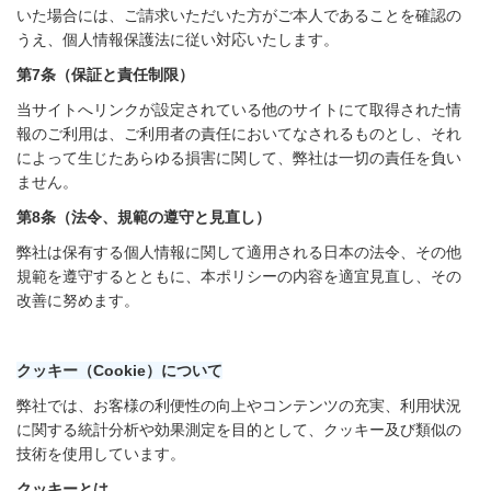
いた場合には、ご請求いただいた方がご本人であることを確認の
うえ、個人情報保護法に従い対応いたします。
第
7
条（保証と責任制限）
当サイトへリンクが設定されている他のサイトにて取得された情
報のご利用は、ご利用者の責任においてなされるものとし、それ
によって生じたあらゆる損害に関して、弊社は一切の責任を負い
ません。
第
8
条（法令、規範の遵守と見直し）
弊社は保有する個人情報に関して適用される日本の法令、その他
規範を遵守するとともに、本ポリシーの内容を適宜見直し、その
改善に努めます。
クッキー（
Cookie
）について
弊社では、お客様の利便性の向上やコンテンツの充実、利用状況
に関する統計分析や効果測定を目的として、クッキー及び類似の
技術を使用しています。
クッキーとは