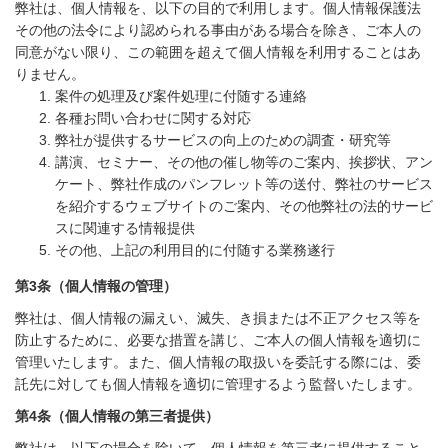
弊社は、個人情報を、以下の目的で利用します。個人情報保護法
その他の法令により認められる事由がある場合を除き、ご本人の
同意がない限り、この範囲を超えて個人情報を利用することはあ
りません。
案件の処理及び案件処理に付随する連絡
各種お問い合わせに関する対応
弊社が提供するサービスの向上のための調査・研究等
講演、セミナー、その他の催し物等のご案内、挨拶状、アン
ケート、弊社作成のパンフレット等の送付、弊社のサービス
を紹介するウェブサイトのご案内、その他弊社の法的サービ
スに関連する情報提供
その他、上記の利用目的に付随する業務遂行
第
3
条（個人情報の管理）
弊社は、個人情報の漏えい、滅失、き損または不正アクセス等を
防止するために、必要な措置を講じ、ご本人の個人情報を適切に
管理いたします。また、個人情報の取扱いを委託する際には、委
託先に対しても個人情報を適切に管理するよう監督いたします。
第
4
条（個人情報の第三者提供）