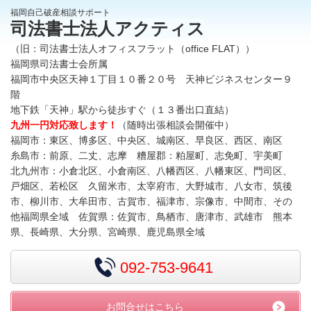
福岡自己破産相談サポート
司法書士法人アクティス
（旧：司法書士法人オフィスフラット（office FLAT））
福岡県司法書士会所属
福岡市中央区天神１丁目１０番２０号 天神ビジネスセンター９
階
地下鉄「天神」駅から徒歩すぐ（１３番出口直結）
九州一円対応致します！
（随時出張相談会開催中）
福岡市：東区、博多区、中央区、城南区、早良区、西区、南区
糸島市：前原、二丈、志摩 糟屋郡：粕屋町、志免町、宇美町
北九州市：小倉北区、小倉南区、八幡西区、八幡東区、門司区、
戸畑区、若松区 久留米市、太宰府市、大野城市、八女市、筑後
市、柳川市、大牟田市、古賀市、福津市、宗像市、中間市、その
他福岡県全域 佐賀県：佐賀市、鳥栖市、唐津市、武雄市 熊本
県、長崎県、大分県、宮崎県、鹿児島県全域
092-753-9641
お問合せはこちら