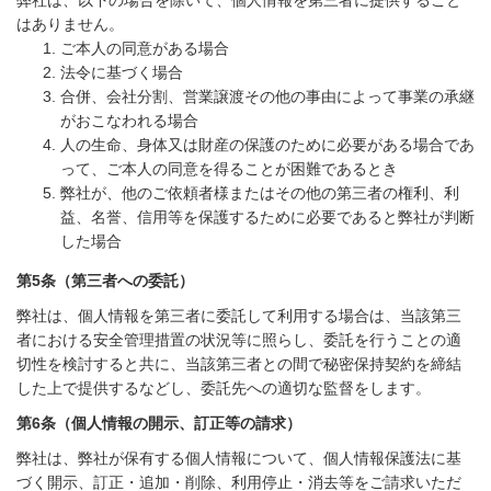
弊社は、以下の場合を除いて、個人情報を第三者に提供すること
はありません。
ご本人の同意がある場合
法令に基づく場合
合併、会社分割、営業譲渡その他の事由によって事業の承継
がおこなわれる場合
人の生命、身体又は財産の保護のために必要がある場合であ
って、ご本人の同意を得ることが困難であるとき
弊社が、他のご依頼者様またはその他の第三者の権利、利
益、名誉、信用等を保護するために必要であると弊社が判断
した場合
第
5
条（第三者への委託）
弊社は、個人情報を第三者に委託して利用する場合は、当該第三
者における安全管理措置の状況等に照らし、委託を行うことの適
切性を検討すると共に、当該第三者との間で秘密保持契約を締結
した上で提供するなどし、委託先への適切な監督をします。
第
6
条（個人情報の開示、訂正等の請求）
弊社は、弊社が保有する個人情報について、個人情報保護法に基
づく開示、訂正・追加・削除、利用停止・消去等をご請求いただ