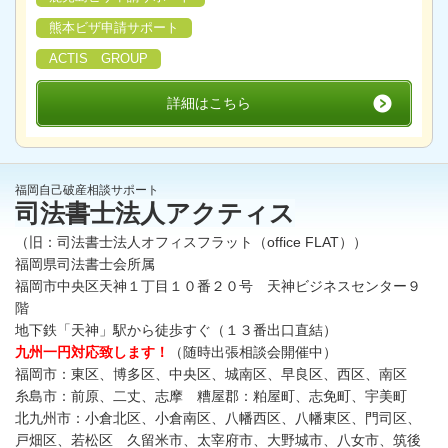
熊本ビザ申請サポート
ACTIS GROUP
詳細はこちら
福岡自己破産相談サポート
司法書士法人アクティス
（旧：司法書士法人オフィスフラット（office FLAT））
福岡県司法書士会所属
福岡市中央区天神１丁目１０番２０号 天神ビジネスセンター９
階
地下鉄「天神」駅から徒歩すぐ（１３番出口直結）
九州一円対応致します！
（随時出張相談会開催中）
福岡市：東区、博多区、中央区、城南区、早良区、西区、南区
糸島市：前原、二丈、志摩 糟屋郡：粕屋町、志免町、宇美町
北九州市：小倉北区、小倉南区、八幡西区、八幡東区、門司区、
戸畑区、若松区 久留米市、太宰府市、大野城市、八女市、筑後