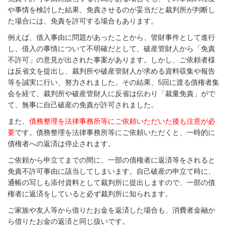
や事情を検討した結果、免責させるのが妥当だと裁判所が判断し
た場合には、免責を許可する場合もあります。
例えば、借入事由に問題があったことから、管財事件として進行
し、借入の事情について不明確だとして、破産管財人から「免責
不許可」の意見が出された事案があります。しかし、ご依頼者様
は反省文を提出し、裁判所や破産管財人が求める資料収集や報告
等を誠実に行い、努力されました。その結果、5回に渡る債権者集
会を経て、裁判所や破産管財人に反省は伝わり「裁量免責」がで
て、無事に自己破産の免責が許可されました。
また、
債務整理を法律事務所等にご依頼いただいた後も注意が必
要
です。債務整理を法律事務所等にご依頼いただくと、一時的に
債権者への返済は停止されます。
ご依頼から申立てまでの間に、一部の債権者に返済等をされると
免責不許可事由に該当してしまいます。自己破産の申立て時に、
通帳の写しも添付資料として裁判所に提出しますので、一部の債
権者に返済をしていると必ず裁判所に知られます。
ご家族や友人等から借りたお金を返済した場合も、消費者金融か
ら借りたお金の返済と同じ扱いです。