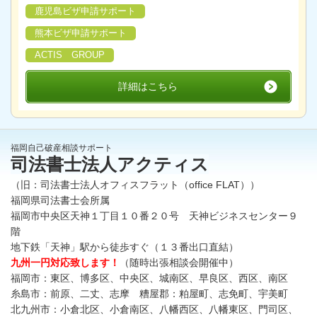
鹿児島ビザ申請サポート
熊本ビザ申請サポート
ACTIS GROUP
詳細はこちら
福岡自己破産相談サポート
司法書士法人アクティス
（旧：司法書士法人オフィスフラット（office FLAT））
福岡県司法書士会所属
福岡市中央区天神１丁目１０番２０号 天神ビジネスセンター９
階
地下鉄「天神」駅から徒歩すぐ（１３番出口直結）
九州一円対応致します！
（随時出張相談会開催中）
福岡市：東区、博多区、中央区、城南区、早良区、西区、南区
糸島市：前原、二丈、志摩 糟屋郡：粕屋町、志免町、宇美町
北九州市：小倉北区、小倉南区、八幡西区、八幡東区、門司区、