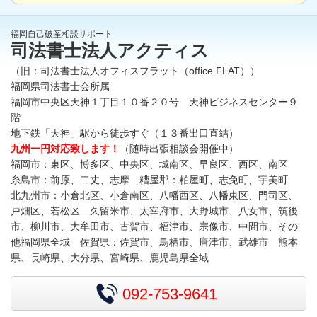
福岡自己破産相談サポート
司法書士法人アクティス
（旧：司法書士法人オフィスフラット（office FLAT））
福岡県司法書士会所属
福岡市中央区天神１丁目１０番２０号 天神ビジネスセンター９
階
地下鉄「天神」駅から徒歩すぐ（１３番出口直結）
九州一円対応致します！
（随時出張相談会開催中）
福岡市：東区、博多区、中央区、城南区、早良区、西区、南区
糸島市：前原、二丈、志摩 糟屋郡：粕屋町、志免町、宇美町
北九州市：小倉北区、小倉南区、八幡西区、八幡東区、門司区、
戸畑区、若松区 久留米市、太宰府市、大野城市、八女市、筑後
市、柳川市、大牟田市、古賀市、福津市、宗像市、中間市、その
他福岡県全域 佐賀県：佐賀市、鳥栖市、唐津市、武雄市 熊本
県、長崎県、大分県、宮崎県、鹿児島県全域
092-753-9641