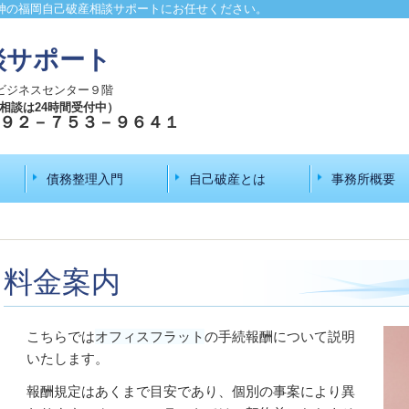
神の福岡自己破産相談サポートにお任せください。
談サポート
ビジネスセンター９階
の相談は24時間受付中）
９２－７５３－９６４１
債務整理入門
自己破産とは
事務所概要
料金案内
こちらでは
オフィスフラット
の手続報酬について説明
いたします。
報酬規定はあくまで目安であり、個別の事案により異