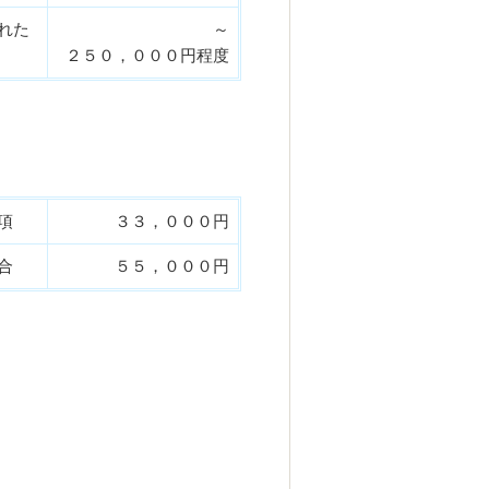
れた
～
２５０，０００円程度
項
３３，０００円
合
５５，０００円