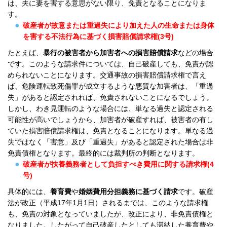
は、夫に妻を害する意思がない限り、免責となることになりま
す。
破産者が故意または重過失により加えた人の生命または身体
を害する不法行為に基づく損害賠償請求権(3号)
たとえば、
暴行の被害者から加害者への損害賠償請求
などの場合
です。このような請求件については、自己破産しても、免責が認
められないことになります。交通事故の損害賠償請求権で言え
ば、危険運転致死傷罪が成立するような悪質な加害者は、「重過
失」があると認定されれば、免責されないことになるでしょう。
しかし、わき見運転のような場合には、単なる過失と認定される
可能性が高いでしょうから、加害者が破産すれば、被害者の有し
ていた損害賠償請求権は、免責となることになります。単なる過
失ではなく「害意」及び「重過失」があると認定された場合は非
免責債権となります。最終的には裁判所の判断となります。
破産者が扶養義務者として負担すべき費用に関する請求権(4
号)
具体的には、
養育費
や
婚姻費用分担義務に基づく請求
です。破産
法が改正（平成17年1月1日）されるまでは、このような請求権
も、免責の対象となっていましたが、改正により、非免責債権と
なりました。したがって自己破産したとしても滞納した養育費や