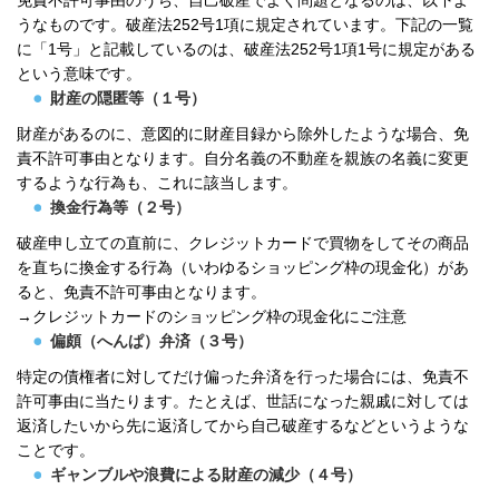
免責不許可事由のうち、自己破産でよく問題となるのは、以下よ
うなものです。破産法252号1項に規定されています。下記の一覧
に「1号」と記載しているのは、破産法252号1項1号に規定がある
という意味です。
財産の隠匿等（１号）
財産があるのに、意図的に財産目録から除外したような場合、免
責不許可事由となります。自分名義の不動産を親族の名義に変更
するような行為も、これに該当します。
換金行為等（２号）
破産申し立ての直前に、クレジットカードで買物をしてその商品
を直ちに換金する行為（いわゆるショッピング枠の現金化）があ
ると、免責不許可事由となります。
→クレジットカードのショッピング枠の現金化にご注意
偏頗（へんぱ）弁済（３号）
特定の債権者に対してだけ偏った弁済を行った場合には、免責不
許可事由に当たります。たとえば、世話になった親戚に対しては
返済したいから先に返済してから自己破産するなどというような
ことです。
ギャンブルや浪費による財産の減少（４号）