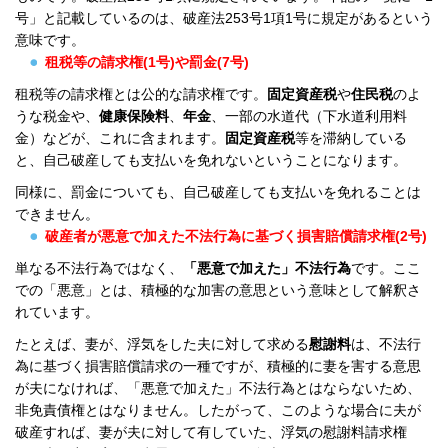
号」と記載しているのは、破産法253号1項1号に規定があるという
意味です。
租税等の請求権(1号)や罰金(7号)
租税等の請求権とは公的な請求権です。
固定資産税
や
住民税
のよ
うな税金や、
健康保険料
、
年金
、一部の水道代（下水道利用料
金）などが、これに含まれます。
固定資産税
等を滞納している
と、自己破産しても支払いを免れないということになります。
同様に、罰金についても、自己破産しても支払いを免れることは
できません。
破産者が悪意で加えた不法行為に基づく損害賠償請求権(2号)
単なる不法行為ではなく、
「悪意で加えた」不法行為
です。ここ
での「悪意」とは、積極的な加害の意思という意味として解釈さ
れています。
たとえば、妻が、浮気をした夫に対して求める
慰謝料
は、不法行
為に基づく損害賠償請求の一種ですが、積極的に妻を害する意思
が夫になければ、「悪意で加えた」不法行為とはならないため、
非免責債権とはなりません。したがって、このような場合に夫が
破産すれば、妻が夫に対して有していた、浮気の慰謝料請求権