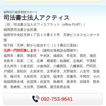
福岡自己破産相談サポート
司法書士法人アクティス
（旧：司法書士法人オフィスフラット（office FLAT））
福岡県司法書士会所属
福岡市中央区天神１丁目１０番２０号 天神ビジネスセンター９
階
地下鉄「天神」駅から徒歩すぐ（１３番出口直結）
九州一円対応致します！
（随時出張相談会開催中）
福岡市：東区、博多区、中央区、城南区、早良区、西区、南区
糸島市：前原、二丈、志摩 糟屋郡：粕屋町、志免町、宇美町
北九州市：小倉北区、小倉南区、八幡西区、八幡東区、門司区、
戸畑区、若松区 久留米市、太宰府市、大野城市、八女市、筑後
市、柳川市、大牟田市、古賀市、福津市、宗像市、中間市、その
他福岡県全域 佐賀県：佐賀市、鳥栖市、唐津市、武雄市 熊本
県、長崎県、大分県、宮崎県、鹿児島県全域
092-753-9641