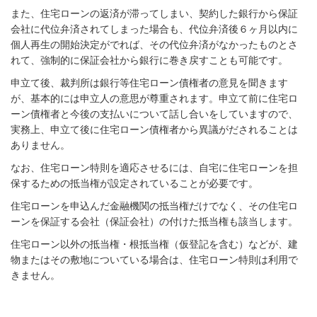
また、住宅ローンの返済が滞ってしまい、契約した銀行から保証
会社に代位弁済されてしまった場合も、代位弁済後６ヶ月以内に
個人再生の開始決定がでれば、その代位弁済がなかったものとさ
れて、強制的に保証会社から銀行に巻き戻すことも可能です。
申立て後、裁判所は銀行等住宅ローン債権者の意見を聞きます
が、基本的には申立人の意思が尊重されます。申立て前に住宅ロ
ーン債権者と今後の支払いについて話し合いをしていますので、
実務上、
申立て後に住宅ローン債権者から異議がだされることは
ありません。
なお、住宅ローン特則を適応させるには、自宅に住宅ローンを担
保するための抵当権が設定されていることが必要です。
住宅ローンを申込んだ金融機関の抵当権だけでなく、その住宅ロ
ーンを保証する会社（保証会社）の付けた抵当権も該当します。
住宅ローン以外の抵当権・根抵当権（仮登記を含む）などが、建
物またはその敷地についている場合は、住宅ローン特則は利用で
きません。