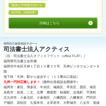
熊本ビザ申請サポート
ACTIS GROUP
詳細はこちら
福岡自己破産相談サポート
司法書士法人アクティス
（旧：司法書士法人オフィスフラット（office FLAT））
福岡県司法書士会所属
福岡市中央区天神１丁目１０番２０号 天神ビジネスセンター９
階
地下鉄「天神」駅から徒歩すぐ（１３番出口直結）
九州一円対応致します！
（随時出張相談会開催中）
福岡市：東区、博多区、中央区、城南区、早良区、西区、南区
糸島市：前原、二丈、志摩 糟屋郡：粕屋町、志免町、宇美町
北九州市：小倉北区、小倉南区、八幡西区、八幡東区、門司区、
戸畑区、若松区 久留米市、太宰府市、大野城市、八女市、筑後