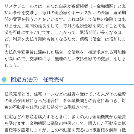
リスケジュールとは、あなた自身が各債権者（＝金融機関）と支
払い条件を交渉し、毎月の返済額やボーナス払いの金額、返済期
間の変更を行うことをいいます。これは決して債務の免除ではあ
りません。期間の延長をして、毎月の返済金額を減らすことで返
済を可能にするだけです。したがって、返済期間が長くなるほ
ど、利息を支払う期間も長くなるため、債務（借金）は増加しま
す。
支払条件変更後に滞納した場合、全債務を一括請求される可能性
が高いので、交渉時には「無理のない支払金額での交渉」をしま
しょう。
回避方法② 任意売却
任意売却とは、住宅ローンなどの融資を受けている人がその融資
の返済が困難になった場合に、各金融機関との合意に基づき、対
象の不動産を任意に売却処分する手続きです。
住宅など不動産を購入するときに、多くの人は金融機関から融資
を受けます。金融機関は融資の担保として、購入した不動産に抵
当権等を設定しますが、この不動産を売るには抵当権を解除（抵