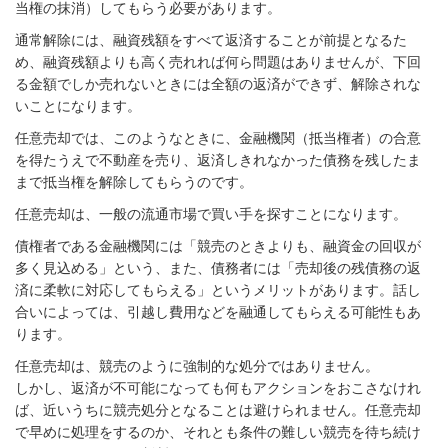
当権の抹消）してもらう必要があります。
通常解除には、融資残額をすべて返済することが前提となるた
め、融資残額よりも高く売れれば何ら問題はありませんが、下回
る金額でしか売れないときには全額の返済ができず、解除されな
いことになります。
任意売却では、このようなときに、金融機関（抵当権者）の合意
を得たうえで不動産を売り、返済しきれなかった債務を残したま
まで抵当権を解除してもらうのです。
任意売却は、一般の流通市場で買い手を探すことになります。
債権者である金融機関には「競売のときよりも、融資金の回収が
多く見込める」という、また、債務者には「売却後の残債務の返
済に柔軟に対応してもらえる」というメリットがあります。話し
合いによっては、引越し費用などを融通してもらえる可能性もあ
ります。
任意売却は、競売のように強制的な処分ではありません。
しかし、返済が不可能になっても何もアクションをおこさなけれ
ば、近いうちに競売処分となることは避けられません。任意売却
で早めに処理をするのか、それとも条件の難しい競売を待ち続け